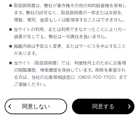
取扱説明書は、弊社が著作権その他の知的財産権を保有し
ます。弊社の許可なく、取扱説明書の一部または全部を、
複製、複写、改変もしくは配信等することはできません。
当サイトの利用、または利用できなかったことにより万一
損害が生じても、弊社は一切責任を負いません。
合わせて見られているページ
掲載内容は予告なく変更、またはサービスを中止すること
があります。
その他の室内装備
当サイト（取扱説明書）では、利便性向上のためにお客様
調光パノラマルーフ
の閲覧履歴、検索履歴を保持しています。削除を希望され
る方は、当社のお客様相談窓口（0800-700-7700）まで
フロントオートエアコン
ご連絡ください。
同意しない
同意する
このページは役に立ちましたか？
はい
いいえ