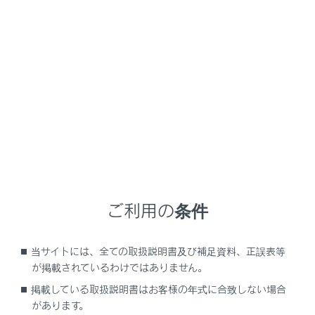
GX550
取扱説明書
室内装備・機能
レクサスクライメイトコンシェルジュ
レクサスクライメイトコンシェ
ルジュ
メニュー
エアコンの設定温度、外気温、車室内温度などに応じ
ご利用の条件
て、前席のシート空調がそれぞれ自動制御されます。
当サイトには、全ての取扱説明書及び補足資料、正誤表等
クライメイトコンシェルジュを使用する
が掲載されているわけではありません。
掲載している取扱説明書はお客様の年式に合致しない場合
自動制御される機能
があります。