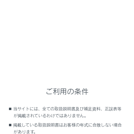
GX550
取扱説明書
運転
運転支援装置について
LDA（レーンディパーチャーア
ラート）
メニュー
ご利用の条件
基本機能
当サイトには、全ての取扱説明書及び補足資料、正誤表等
LDAの設定を変更する
が掲載されているわけではありません。
掲載している取扱説明書はお客様の年式に合致しない場合
ディスプレイ表示とシステムの作動状況
があります。