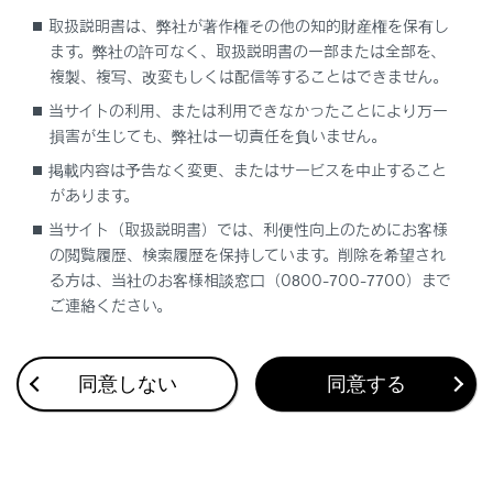
取扱説明書は、弊社が著作権その他の知的財産権を保有し
ます。弊社の許可なく、取扱説明書の一部または全部を、
複製、複写、改変もしくは配信等することはできません。
当サイトの利用、または利用できなかったことにより万一
損害が生じても、弊社は一切責任を負いません。
合わせて見られているページ
掲載内容は予告なく変更、またはサービスを中止すること
があります。
レーダークルーズコントロール
当サイト（取扱説明書）では、利便性向上のためにお客様
の閲覧履歴、検索履歴を保持しています。削除を希望され
ドライブモードセレクトスイッチ
る方は、当社のお客様相談窓口（0800-700-7700）まで
フルタイム4WD
ご連絡ください。
同意しない
同意する
このページは役に立ちましたか？
はい
いいえ