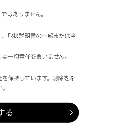
ッチすると、現在地地点に戻ります。
けではありません。
表示されません。）ただし、幅5.5m未満の
く、取扱説明書の一部または全
地と異なる場所に自車位置マーク
[‍
‍]
が表
ただし、地図の自車位置マーク
[‍
‍]
がず
社は一切責任を負いません。
れて、現在地が自動的に修正されます。（場
れず、現在地が自動的に修正されないとき
歴を保持しています。削除を希
い。
。
する