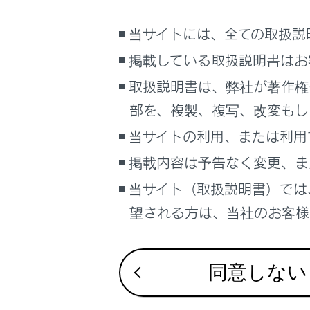
地図画面をス
こんなときは
当サイトには、全ての取扱説
知識
ブックマーク
掲載している取扱説明書はお
あとで読む
走行中は
取扱説明書は、弊社が著作権
道路を
PDFで見る
部を、複製、複写、改変もし
新車時
車両
示され
当サイトの利用、または利用
マルチメディア
れても
掲載内容は予告なく変更、ま
合によ
画面表示設定
は、安
当サイト（取扱説明書）では
個人情報の取扱いについて
地図色
望される方は、当社のお客様相
サイト利用について
地図デ
お問い合わせ
同意しない
関連リンク
現在地を修正