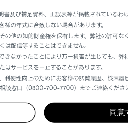
クロールしたときは
[‍
‍]
、またはメインメニューの
[‍
‍]
にタ
明書及び補足資料、正誤表等が掲載されているわ
客様の年式に合致しない場合があります。
表示される道路が制限されます。（幅5.5m未満の道路などは
その他の知的財産権を保有します。弊社の許可な
走行したときなどは、必要に応じて表示されます。
くは配信等することはできません。
、およびバッテリーターミナルを脱着したあとは、実際の現在
ている（自車位置マーク
[‍
‍]
がずれている）ことがあります。
できなかったことにより万一損害が生じても、弊
、しばらく走行すると、マップマッチングやGPS情報が利用さ
たはサービスを中止することがあります。
っては、数分程度かかることがあります。）GPS情報が利用さ
全な場所にいったん停車して、現在地の修正を行ってください。
、利便性向上のためにお客様の閲覧履歴、検索履
によって自車位置マーク
[‍
‍]
の形状は変わります。
談窓口（0800-700-7700）までご連絡くださ
ータに情報がないときは、路線名／路線番号は表示されません
同意
する