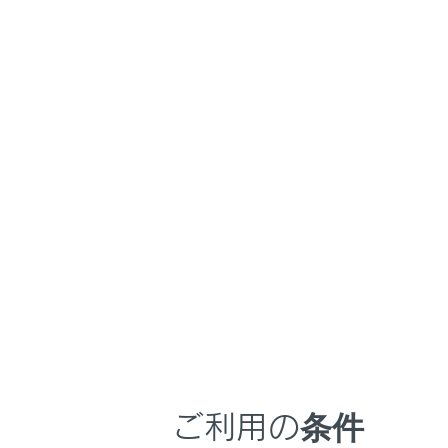
GX550
取扱説明書
マルチメディア
ホーム
車の現
はじめに
安全・安心のために
走行に関する情報表示
現在地は自車
運転する前に
運転
室内装備・機能
マルチメディア
お手入れのしかた
万一の場合には
ご利用の条件
車両情報