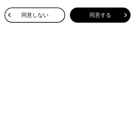
同意しない
同意する
合わせて見られているページ
イラスト目次
このページは役に立ちましたか？
はい
いいえ
ブックマーク
あとで読む