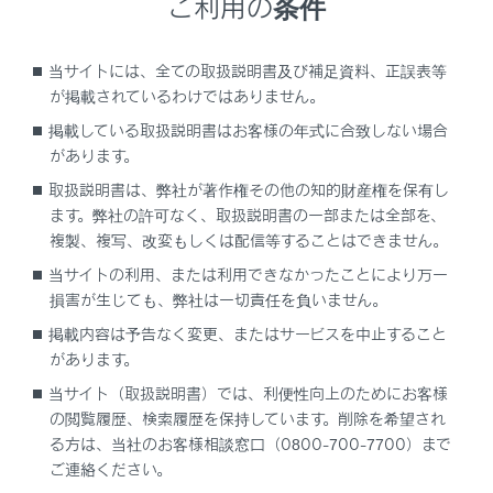
ご利用の条件
当サイトには、全ての取扱説明書及び補足資料、正誤表等
ステアリングスイッチ
が掲載されているわけではありません。
オーディオを操作する
掲載している取扱説明書はお客様の年式に合致しない場合
音声操作システムを使用する
があります。
取扱説明書は、弊社が著作権その他の知的財産権を保有し
電話をかける
ます。弊社の許可なく、取扱説明書の一部または全部を、
マイク
複製、複写、改変もしくは配信等することはできません。
ヘルプネットスイッチ
当サイトの利用、または利用できなかったことにより万一
損害が生じても、弊社は一切責任を負いません。
ディスプレイ
掲載内容は予告なく変更、またはサービスを中止すること
USB Type-C端子
があります。
当サイト（取扱説明書）では、利便性向上のためにお客様
の閲覧履歴、検索履歴を保持しています。削除を希望され
る方は、当社のお客様相談窓口（0800-700-7700）まで
ご連絡ください。