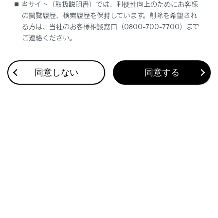
当サイト（取扱説明書）では、利便性向上のためにお客様
の閲覧履歴、検索履歴を保持しています。削除を希望され
る方は、当社のお客様相談窓口（0800-700-7700）まで
ご連絡ください。
同意しない
同意する
合わせて見られているページ
ディスプレイと操作スイッチ
タッチスクリーンの操作
USB機器を接続する
このページは役に立ちましたか？