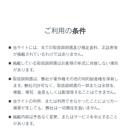
HDMIケーブルおよび接続する機器の取扱説
明書をご覧ください。
接続する機器の電源は、機器に付属のバッテ
リーなどを使用してください。車に装着され
ご利用の条件
ているアクセサリーソケットを使用すると、
雑音が出ることがあります。（アクセサリー
当サイトには、全ての取扱説明書及び補足資料、正誤表等
ソケットについては、別冊
「‍取扱説明書‍」
を
が掲載されているわけではありません。
ご覧ください）
掲載している取扱説明書はお客様の年式に合致しない場合
があります。
注意
取扱説明書は、弊社が著作権その他の知的財産権を保有し
ます。弊社の許可なく、取扱説明書の一部または全部を、
接続中に外部機器を押さえたり、不必要な圧力
複製、複写、改変もしくは配信等することはできません。
を加えたりしないでください。外部機器や端子
当サイトの利用、または利用できなかったことにより万一
が破損するおそれがあります。
損害が生じても、弊社は一切責任を負いません。
端子に異物を入れないでください。外部機器や
掲載内容は予告なく変更、またはサービスを中止すること
端子が破損するおそれがあります。
があります。