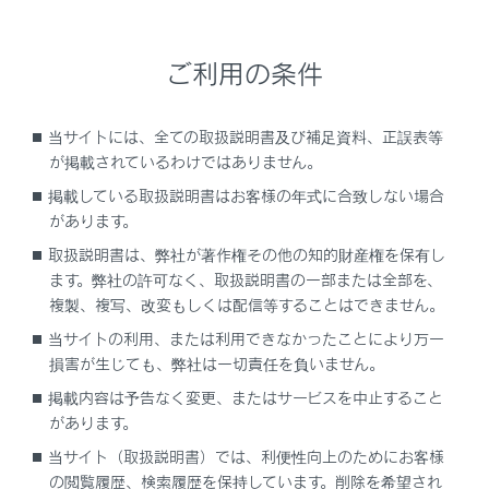
ご利用の条件
特定の道路を避ける・避けないを切りかえま
当サイトには、全ての取扱説明書及び補足資料、正誤表等
す。
が掲載されているわけではありません。
設定されている経由地の順番を変更します。
掲載している取扱説明書はお客様の年式に合致しない場合
ルート上の通過点の追加や削除、編集をしま
があります。
す。
取扱説明書は、弊社が著作権その他の知的財産権を保有し
ます。弊社の許可なく、取扱説明書の一部または全部を、
関連リンク
複製、複写、改変もしくは配信等することはできません。
当サイトの利用、または利用できなかったことにより万一
通過する地点を設定する
損害が生じても、弊社は一切責任を負いません。
経由地を編集する
掲載内容は予告なく変更、またはサービスを中止すること
があります。
当サイト（取扱説明書）では、利便性向上のためにお客様
の閲覧履歴、検索履歴を保持しています。削除を希望され