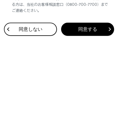
る方は、当社のお客様相談窓口（0800-700-7700）まで
ご連絡ください。
同意しない
同意する
合わせて見られているページ
目的地検索画面の見方
VICSについて
割込情報（ETC2.0サービス）の表示
このページは役に立ちましたか？
はい
いいえ