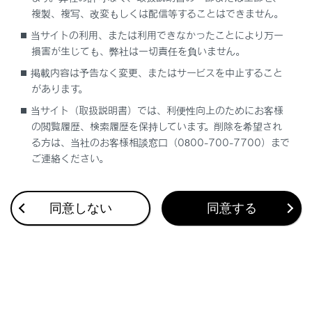
複製、複写、改変もしくは配信等することはできません。
当サイトの利用、または利用できなかったことにより万一
合わせて見られているページ
損害が生じても、弊社は一切責任を負いません。
タイヤについて
掲載内容は予告なく変更、またはサービスを中止すること
があります。
ウォッシャー液の補充
当サイト（取扱説明書）では、利便性向上のためにお客様
外装の手入れ
の閲覧履歴、検索履歴を保持しています。削除を希望され
る方は、当社のお客様相談窓口（0800-700-7700）まで
ご連絡ください。
このページは役に立ちましたか？
同意しない
同意する
はい
いいえ