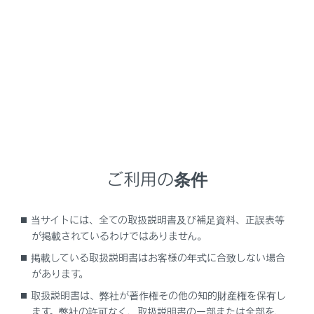
GX550
取扱説明書
お手入れのしかた
簡単な点検・部品交換
エアコンフィルターの交換
エアコンを快適にお使いいただくために、エアコンフィ
ご利用の条件
ルターを定期的に交換してください。
当サイトには、全ての取扱説明書及び補足資料、正誤表等
交換するには
が掲載されているわけではありません。
掲載している取扱説明書はお客様の年式に合致しない場合
があります。
取扱説明書は、弊社が著作権その他の知的財産権を保有し
ます。弊社の許可なく、取扱説明書の一部または全部を、