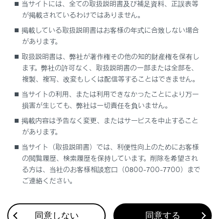
接続している場合、正しくサービスが行えない場合があ
当サイトには、全ての取扱説明書及び補足資料、正誤表等
ります。
が掲載されているわけではありません。
掲載している取扱説明書はお客様の年式に合致しない場合
があります。
取扱説明書は、弊社が著作権その他の知的財産権を保有し
リモートメンテナンスメール
ます。弊社の許可なく、取扱説明書の一部または全部を、
複製、複写、改変もしくは配信等することはできません。
e ケア
当サイトの利用、または利用できなかったことにより万一
損害が生じても、弊社は一切責任を負いません。
掲載内容は予告なく変更、またはサービスを中止すること
があります。
当サイト（取扱説明書）では、利便性向上のためにお客様
の閲覧履歴、検索履歴を保持しています。削除を希望され
合わせて見られているページ
る方は、当社のお客様相談窓口（0800-700-7700）まで
ご連絡ください。
G-Linkを契約する
Webブラウザ画面を操作する
同意しない
同意する