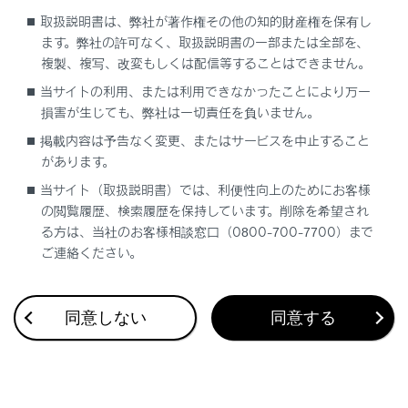
取扱説明書は、弊社が著作権その他の知的財産権を保有し
ます。弊社の許可なく、取扱説明書の一部または全部を、
複製、複写、改変もしくは配信等することはできません。
当サイトの利用、または利用できなかったことにより万一
損害が生じても、弊社は一切責任を負いません。
合わせて見られているページ
掲載内容は予告なく変更、またはサービスを中止すること
があります。
レーダークルーズコントロール
当サイト（取扱説明書）では、利便性向上のためにお客様
の閲覧履歴、検索履歴を保持しています。削除を希望され
ドライブモードセレクトスイッチ
る方は、当社のお客様相談窓口（0800-700-7700）まで
フルタイム4WD
ご連絡ください。
同意しない
同意する
このページは役に立ちましたか？
はい
いいえ