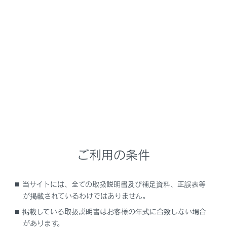
GX550
取扱説明書
運転
運転支援装置について
LTA（レーントレーシングアシ
スト）
メニュー
ご利用の条件
LTAの機能
当サイトには、全ての取扱説明書及び補足資料、正誤表等
システムのON／OFF を変更する
が掲載されているわけではありません。
掲載している取扱説明書はお客様の年式に合致しない場合
ディスプレイ表示とシステムの作動状況
があります。