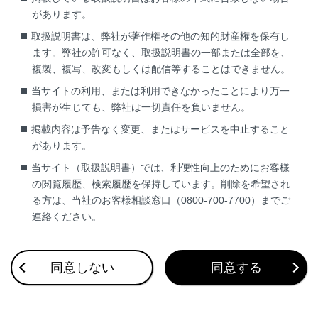
お問合せ先一覧
があります。
取扱説明書は、弊社が著作権その他の知的財産権を保有し
ます。弊社の許可なく、取扱説明書の一部または全部を、
複製、複写、改変もしくは配信等することはできません。
当サイトの利用、または利用できなかったことにより万一
損害が生じても、弊社は一切責任を負いません。
掲載内容は予告なく変更、またはサービスを中止すること
があります。
合わせて見られているページ
当サイト（取扱説明書）では、利便性向上のためにお客様
道路事業者からのお願い
の閲覧履歴、検索履歴を保持しています。削除を希望され
る方は、当社のお客様相談窓口（0800-700-7700）までご
お問合せ先一覧
連絡ください。
ETC2.0ユニットの使い方
同意しない
同意する
このページは役に立ちましたか？