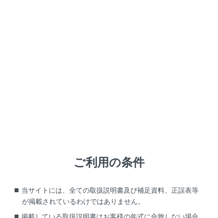
GX550
取扱説明書
ETCの利用
ETC2.0システムを利用するには
ETC2.0ユニットを使用
するには
ETCのサービス概要
ご利用の条件
ETC の操作
ETCの情報表示
エラーコードについて
当サイトには、全ての取扱説明書及び補足資料、正誤表等
が掲載されているわけではありません。
道路事業者からのお願い
掲載している取扱説明書はお客様の年式に合致しない場合