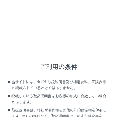
GX550
取扱説明書
万一の場合には
まず初めに
非常点滅灯（ハザードランプ）
故障などでやむを得ず路上駐車する場合、他車に知らせ
ご利用の条件
るために使用してください。
当サイトには、全ての取扱説明書及び補足資料、正誤表等
点滅させるには
が掲載されているわけではありません。
掲載している取扱説明書はお客様の年式に合致しない場合
があります。
取扱説明書は、弊社が著作権その他の知的財産権を保有し
ます。弊社の許可なく、取扱説明書の一部または全部を、