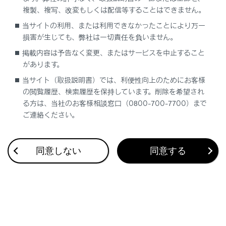
複製、複写、改変もしくは配信等することはできません。
当サイトの利用、または利用できなかったことにより万一
合わせて見られているページ
損害が生じても、弊社は一切責任を負いません。
パンクしたときは
掲載内容は予告なく変更、またはサービスを中止すること
があります。
バッテリーがあがったときは
当サイト（取扱説明書）では、利便性向上のためにお客様
警告メッセージが表示されたときは
の閲覧履歴、検索履歴を保持しています。削除を希望され
る方は、当社のお客様相談窓口（0800-700-7700）まで
ご連絡ください。
このページは役に立ちましたか？
同意しない
同意する
はい
いいえ