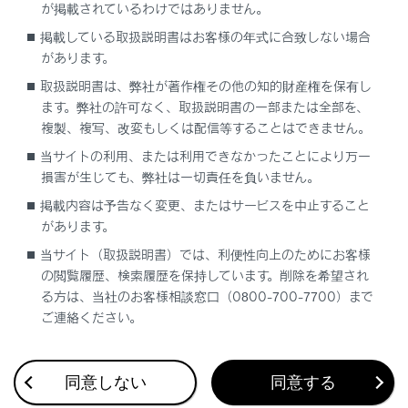
が掲載されているわけではありません。
による通信不能
掲載している取扱説明書はお客様の年式に合致しない場合
センターシステムの故障など
があります。
センターの火災などによる、センターシステムの損傷
取扱説明書は、弊社が著作権その他の知的財産権を保有し
ます。弊社の許可なく、取扱説明書の一部または全部を、
複製、複写、改変もしくは配信等することはできません。
ヘルプネットで利用する通信網に起因する通信不能
当サイトの利用、または利用できなかったことにより万一
損害が生じても、弊社は一切責任を負いません。
本サービスに使用する携帯電話サービスエリア外
掲載内容は予告なく変更、またはサービスを中止すること
に、“登録車両”が位置するとき
があります。
本サービスに使用する携帯電話サービスエリア内であ
当サイト（取扱説明書）では、利便性向上のためにお客様
っても、電波の受信状態が悪く、結果として通信がで
の閲覧履歴、検索履歴を保持しています。削除を希望され
きないとき
る方は、当社のお客様相談窓口（0800-700-7700）まで
本サービスに使用する携帯電話網または一般公衆固定
ご連絡ください。
網（中継網を含む）が著しく混雑しているなど、通話
利用もしくは通話時間が制限され、結果としてヘルプ
ネットによる通信ができないとき
同意しない
同意する
本サービスに使用する通信事業者が大規模災害などに