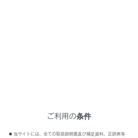
連機器の損傷
緊急通報センターシステムの位置評定エラー
GPSのシステムの異常、トンネルや建物の密集地、フェ
リー降船後などでGPSでの位置演算の誤差が大きいと
き、地図データベースが古くマップマッチングに誤差が
大きいときなど、位置評定が正常に行われないまたは誤
差が大きいとき
知識
ヘルプネットは、GPSから位置情報を取得してい
ます。
ご利用の条件
当サイトには、全ての取扱説明書及び補足資料、正誤表等
ヘルプネットセンター／G-Linkセンターシステムの異常