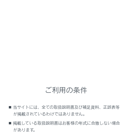
GX550
取扱説明書
運転
運転のしかた
パーキングブレーキ
自動または手動でパーキングブレーキをかける・解除す
ることができます。
オートモードのときは、シフトレバーの操作に応じてパ
ご利用の条件
ーキングブレーキが自動で作動します。また、オートモ
ードのときでも手動でパーキングブレーキをかける・解
当サイトには、全ての取扱説明書及び補足資料、正誤表等
除することができます。
が掲載されているわけではありません。
掲載している取扱説明書はお客様の年式に合致しない場合
操作のしかた
があります。