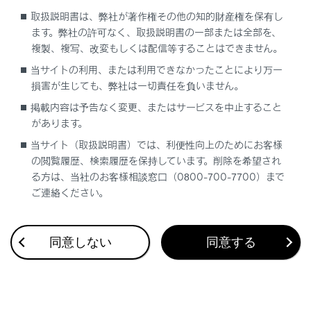
取扱説明書は、弊社が著作権その他の知的財産権を保有し
ます。弊社の許可なく、取扱説明書の一部または全部を、
複製、複写、改変もしくは配信等することはできません。
当サイトの利用、または利用できなかったことにより万一
損害が生じても、弊社は一切責任を負いません。
合わせて見られているページ
掲載内容は予告なく変更、またはサービスを中止すること
があります。
レーダークルーズコントロール
当サイト（取扱説明書）では、利便性向上のためにお客様
の閲覧履歴、検索履歴を保持しています。削除を希望され
ドライブモードセレクトスイッチ
る方は、当社のお客様相談窓口（0800-700-7700）まで
フルタイム4WD
ご連絡ください。
同意しない
同意する
このページは役に立ちましたか？
はい
いいえ