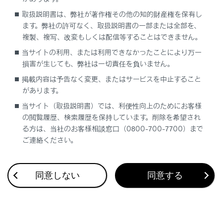
ミラーを調整するには
取扱説明書は、弊社が著作権その他の知的財産権を保有し
ます。弊社の許可なく、取扱説明書の一部または全部を、
複製、複写、改変もしくは配信等することはできません。
当サイトの利用、または利用できなかったことにより万一
損害が生じても、弊社は一切責任を負いません。
掲載内容は予告なく変更、またはサービスを中止すること
合わせて見られているページ
があります。
チャイルドシート
当サイト（取扱説明書）では、利便性向上のためにお客様
の閲覧履歴、検索履歴を保持しています。削除を希望され
オートアラーム
る方は、当社のお客様相談窓口（0800-700-7700）まで
SRS エアバッグ
ご連絡ください。
同意しない
同意する
このページは役に立ちましたか？