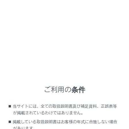
GX550
取扱説明書
安全・安心のために
安全にお使いいただくために
安全なドライブのために
メニュー
安全に運転するために、走行前にシートやミラーなどを
適切に調整してください。
ご利用の条件
正しい運転姿勢をとるには
当サイトには、全ての取扱説明書及び補足資料、正誤表等
シートベルトを正しく着用するには
が掲載されているわけではありません。
掲載している取扱説明書はお客様の年式に合致しない場合
があります。