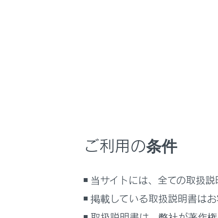
GX550
取扱説明書
ホーム
ビジュ
はじめに
安全・安心のために
走行に関する情報表示
運転する前に
運転
ご利用の条件
室内装備・機能
マルチメディア
当サイトには、全ての取扱説
お手入れのしかた
万一の場合には
掲載している取扱説明書はお
車両情報
取扱説明書は、弊社が著作権