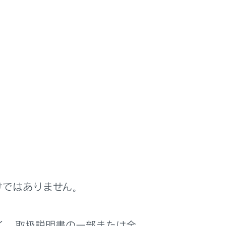
外装
内装
けではありません。
く、取扱説明書の一部または全