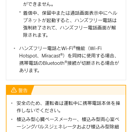
ができません。
着信中、保留中または通話画面表示中にヘル
プネットが起動すると、ハンズフリー電話は
強制終了されて、ハンズフリー電話画面が解
除されます。
‍®
ハンズフリー電話と
Wi-Fi
機能（Wi-Fi
‍®
Hotspot、
Miracast
）を同時に使用する場合、
‍®
携帯電話の
Bluetooth
接続が切断される場合が
あります。
警告
安全のため、運転者は運転中に携帯電話本体を操
作しないでください。
植込み型心臓ペースメーカー、植込み型両心室ペ
ーシングパルスジェネレータおよび植込み型除細