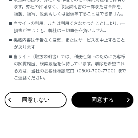
ます。弊社の許可なく、取扱説明書の一部または全部を、
複製、複写、改変もしくは配信等することはできません。
当サイトの利用、または利用できなかったことにより万一
損害が生じても、弊社は一切責任を負いません。
合わせて見られているページ
掲載内容は予告なく変更、またはサービスを中止すること
警告灯がついたときは
があります。
当サイト（取扱説明書）では、利便性向上のためにお客様
パンクしたときは
の閲覧履歴、検索履歴を保持しています。削除を希望され
バッテリーがあがったときは
る方は、当社のお客様相談窓口（0800-700-7700）まで
ご連絡ください。
このページは役に立ちましたか？
同意しない
同意する
はい
いいえ