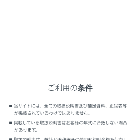
GX550 2025.11～
取扱説明書
万一の場合には
まず初めに
発炎筒
高速道路や踏切などでの故障・事故時に非常信号用とし
て使用します。（トンネル内や可燃物の近くでは使用し
ご利用の条件
ないでください）
発炎時間は約5分です。非常点滅灯と併用してください。
当サイトには、全ての取扱説明書及び補足資料、正誤表等
が掲載されているわけではありません。
発炎筒を使うには
掲載している取扱説明書はお客様の年式に合致しない場合
があります。
取扱説明書は、弊社が著作権その他の知的財産権を保有し