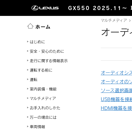
GX550 2025.11～
マルチメディア
ホーム
オーデ
はじめに
安全・安心のために
走行に関する情報表示
運転する前に
オーディオシス
運転
オーディオの
室内装備・機能
ソース選択画
マルチメディア
USB機器を接
HDMI機器を
お手入れのしかた
万一の場合には
車両情報