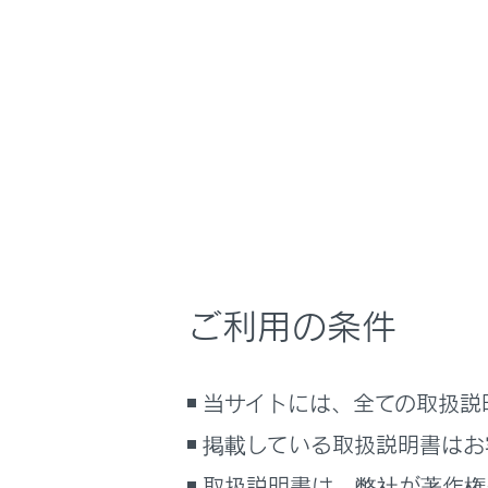
GX550 2025.11～
万一の場合には
ホーム
警告メ
はじめに
安全・安心のために
走行に関する情報表示
マルチイン
運転する前に
あることを
運転
ご利用の条件
してくださ
室内装備・機能
マルチメディア
当サイトには、全ての取扱説
お手入れのしかた
万一の場合には
掲載している取扱説明書はお
車両情報
取扱説明書は、弊社が著作権