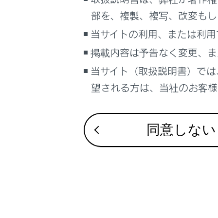
こんなときは
部を、複製、複写、改変もし
ブックマーク
当サイトの利用、または利用
あとで読む
掲載内容は予告なく変更、ま
当サイト（取扱説明書）では
PDFで見る
処置後に再
車両
望される方は、当社のお客様相
マルチメディア
メッセー
画面表示設定
同意しない
個人情報の取扱いについて
サイト利用について
お問い合わせ
合わせて見ら
警告灯がつい