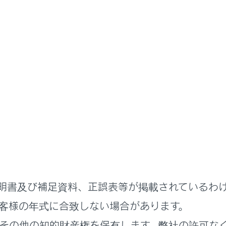
取扱説明書
緊急時の対処法
ッセージが表示されたときは
フォメーションディスプレイには、システムの故障や誤った操
お知らせするメッセージが表示されます。メッセージが表示さ
い。
明書及び補足資料、正誤表等が掲載されているわ
客様の年式に合致しない場合があります。
その他の知的財産権を保有します。弊社の許可な