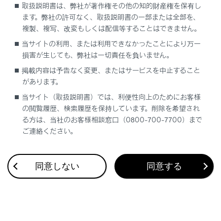
取扱説明書は、弊社が著作権その他の知的財産権を保有し
トラブルが発生した
ます。弊社の許可なく、取扱説明書の一部または全部を、
複製、複写、改変もしくは配信等することはできません。
当サイトの利用、または利用できなかったことにより万一
損害が生じても、弊社は一切責任を負いません。
掲載内容は予告なく変更、またはサービスを中止すること
があります。
合わせて見られているページ
当サイト（取扱説明書）では、利便性向上のためにお客様
の閲覧履歴、検索履歴を保持しています。削除を希望され
る方は、当社のお客様相談窓口（0800-700-7700）まで
車から音が鳴ったときは（音さくいん）
ご連絡ください。
同意しない
同意する
このページは役に立ちましたか？
はい
いいえ