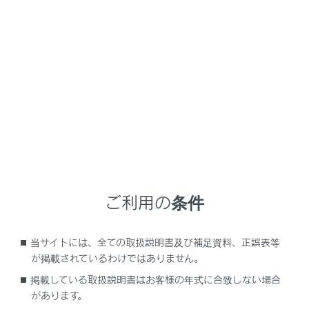
GX550 2025.11～
取扱説明書
こんなときは
こんなときは（症状別さくい
ん）
メニュー
お困りの際は、レクサス販売店にご連絡いただく前にま
ご利用の条件
ず次のことを確認してください。
当サイトには、全ての取扱説明書及び補足資料、正誤表等
施錠／解錠／ドアの開閉ができない
が掲載されているわけではありません。
掲載している取扱説明書はお客様の年式に合致しない場合
故障かな？と思ったら
があります。