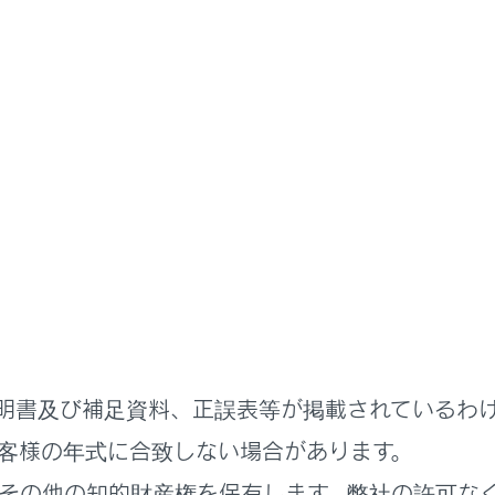
取扱説明書
収納装備
ジルーム内装備
ックを使うには
ードを開けるには
明書及び補足資料、正誤表等が掲載されているわ
ンダートレイを使うには
客様の年式に合致しない場合があります。
その他の知的財産権を保有します。弊社の許可な