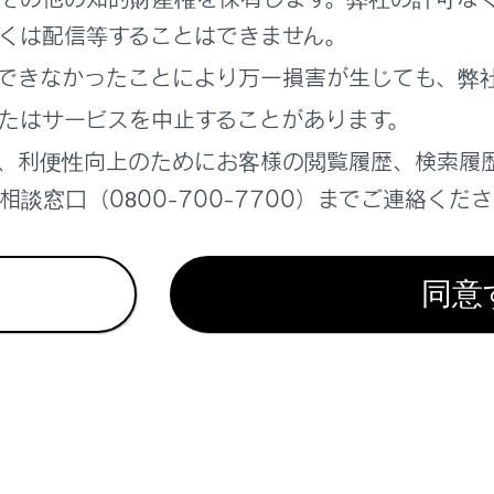
を使うには
くは配信等することはできません。
できなかったことにより万一損害が生じても、弊
ーを使うには
たはサービスを中止することがあります。
、利便性向上のためにお客様の閲覧履歴、検索履
談窓口（0800-700-7700）までご連絡くだ
れているページ
このページ
同意
ルーフ
装備
トエアコン