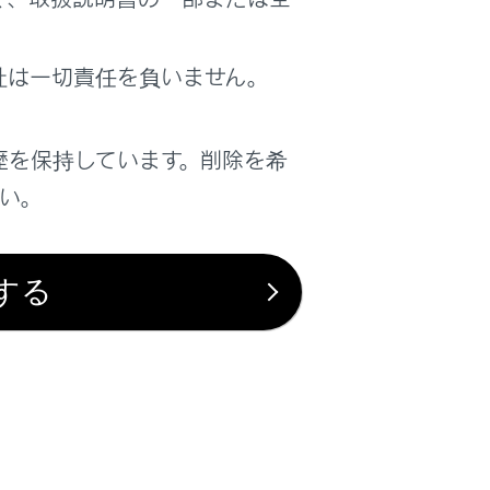
社は一切責任を負いません。
歴を保持しています。削除を希
さい。
は役に立ちましたか？
する
はい
いいえ