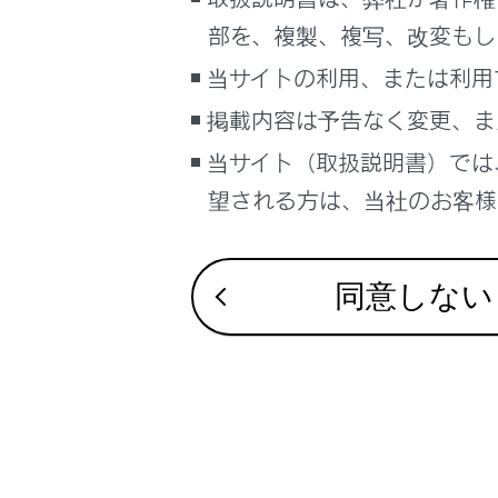
小物入れ
こんなときは
部を、複製、複写、改変もし
ブックマーク
当サイトの利用、または利用
トノカバ
あとで読む
掲載内容は予告なく変更、ま
当サイト（取扱説明書）では
PDFで見る
車両
望される方は、当社のお客様相
マルチメディア
合わせて見ら
画面表示設定
同意しない
調光パノラマ
個人情報の取扱いについて
その他の室内
サイト利用について
フロントオー
お問い合わせ