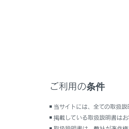
GX550 2025.11～
室内装備・機能
ホーム
ラゲー
はじめに
安全・安心のために
メニュー
走行に関する情報表示
運転する前に
運転
デッキフ
ご利用の条件
室内装備・機能
マルチメディア
デッキボ
当サイトには、全ての取扱説
お手入れのしかた
デッキア
万一の場合には
掲載している取扱説明書はお
車両情報
取扱説明書は、弊社が著作権