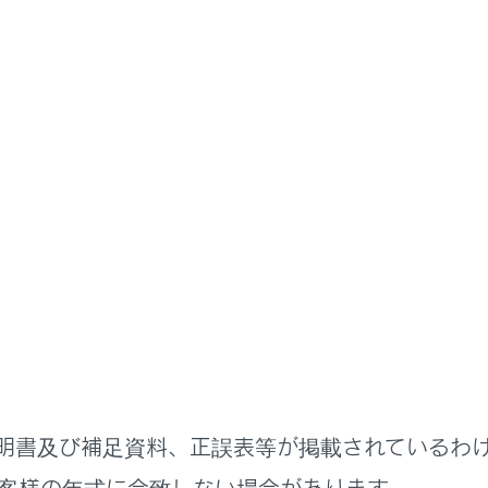
取扱説明書
装置について
ダリーコリジョンブレーキ（停
ーコリジョンブレーキ（停車中後突対応）は、リヤバンパー内
に後方車両からの追突の可能性が非常に高いと判断したときに
る被害の軽減に寄与するシステムです。
にお使いいただくために
明書及び補足資料、正誤表等が掲載されているわ
運転を行う責任は運転者にあります。常に周囲の状況を把握し
客様の年式に合致しない場合があります。