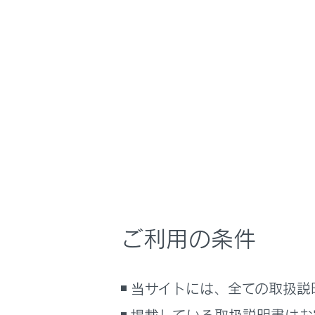
GX550 2025.11～
運転
運転支援
ホーム
セカン
はじめに
安全・安心のために
走行に関する情報表示
セカンダリ
運転する前に
し、停車中
運転
次衝突によ
室内装備・機能
ご利用の条件
マルチメディア
警告
お手入れのしかた
安全
万一の場合には
当サイトには、全ての取扱説
車両情報
安全
掲載している取扱説明書はお