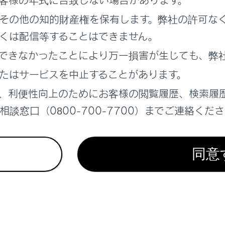
ンダリーコリジョンブレーキ（停車中後突対応）は停車中に同
その他の知的財産権を保有します。弊社の許可な
性が非常に高いと判断したときに、自動的にブレーキを制御す
ンダリーコリジョンブレーキ（停車中後突対応）を使用してい
くは配信等することはできません。
しないことがあるため、運転者は自らの目視による安全確認を
できなかったことにより万一損害が生じても、弊
テムを過信すると思わぬ事故につながり、重大な傷害におよぶ
ます。
たはサービスを中止することがあります。
テムを正しく作動させるために
、利便性向上のためにお客様の閲覧履歴、検索履
ステムを正しく作動させるために
談窓口（0800-700-7700）までご連絡くだ
同意
リーコリジョンブレーキ（停車中後突対応）の作動