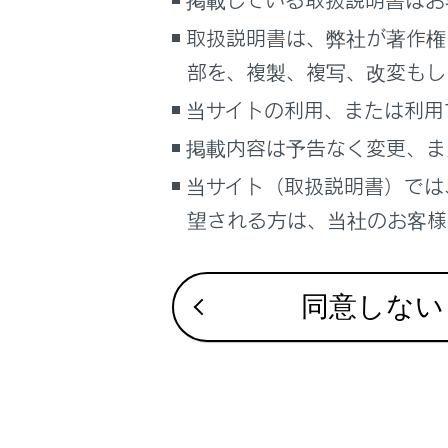
セカ
こんなときは
取扱説明書は、弊社が著作権
可能
セカ
ブックマーク
部を、複製、複写、改変もし
機能
あとで読む
当サイトの利用、または利用
シス
あり
掲載内容は予告なく変更、ま
PDFで見る
シス
車両
当サイト（取扱説明書）では
マルチメディア
→
シ
望される方は、当社のお客様相
画面表示設定
個人情報の取扱いについて
同意しない
セカンダ
サイト利用について
お問い合わせ