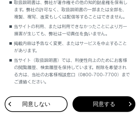
取扱説明書は、弊社が著作権その他の知的財産権を保有し
ます。弊社の許可なく、取扱説明書の一部または全部を、
複製、複写、改変もしくは配信等することはできません。
当サイトの利用、または利用できなかったことにより万一
損害が生じても、弊社は一切責任を負いません。
合わせて見られているページ
掲載内容は予告なく変更、またはサービスを中止すること
があります。
フルタイム4WD
当サイト（取扱説明書）では、利便性向上のためにお客様
ドライブモードセレクトスイッチ
の閲覧履歴、検索履歴を保持しています。削除を希望され
レーダークルーズコントロール
る方は、当社のお客様相談窓口（0800-700-7700）まで
ご連絡ください。
同意しない
同意する
このページは役に立ちましたか？
はい
いいえ