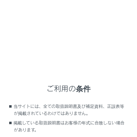
GX550 2025.11～
取扱説明書
運転
給油のしかた
給油口の開け方
メニュー
ご利用の条件
給油する前に
当サイトには、全ての取扱説明書及び補足資料、正誤表等
給油口を開けるには
が掲載されているわけではありません。
掲載している取扱説明書はお客様の年式に合致しない場合
給油口を閉めるには
があります。