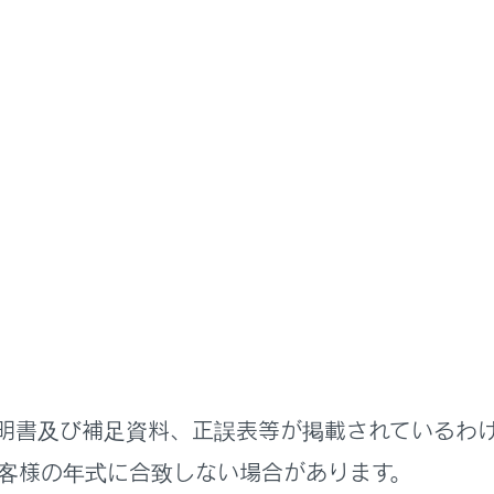
取扱説明書
たって
ラーのけん引（ヒッチメンバー
取り付けることによりトレーラーがけん引可能になります。必
ください。
ときは各部品の取扱説明書もお読みいただき、記載された内容
をけん引する場合は、運輸支局・検査登録事務所へ所定の申請
運輸支局・検査登録事務所へお問い合わせください。
明書及び補足資料、正誤表等が掲載されているわ
をけん引すると、ハンドル操作・走行性能・制動力・耐久性・
客様の年式に合致しない場合があります。
ために、正しい器具を適切に使用し、走行習慣にも注意を払っ