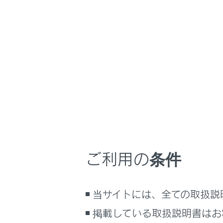
GX550 2025.11～
運転
運転にあ
ホーム
トレー
はじめに
安全・安心のために
メニュー
走行に関する情報表示
接続部品を
運転する前に
問い合わせ
運転
けん引する
室内装備・機能
ご利用の条件
マルチメディア
トレーラー
店または、
お手入れのしかた
当サイトには、全ての取扱説
万一の場合には
トレーラー
掲載している取扱説明書はお
全と安心の
車両情報