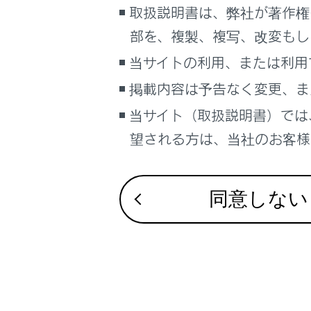
積載しない
こんなときは
取扱説明書は、弊社が著作権
トレーラー
部を、複製、複写、改変もし
ブックマーク
い。
当サイトの利用、または利用
あとで読む
掲載内容は予告なく変更、ま
けん引す
PDFで見る
当サイト（取扱説明書）では
車両
望される方は、当社のお客様相
マルチメディア
トレーラ
画面表示設定
ヒッチカ
同意しない
個人情報の取扱いについて
サイト利用について
お問い合わせ
合わせて見ら