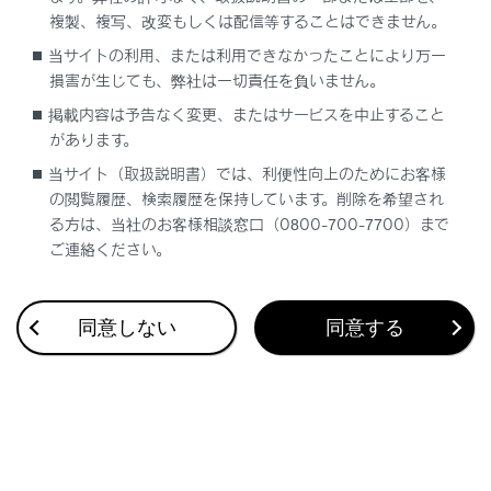
複製、複写、改変もしくは配信等することはできません。
当サイトの利用、または利用できなかったことにより万一
合わせて見られているページ
損害が生じても、弊社は一切責任を負いません。
電動ステップ
掲載内容は予告なく変更、またはサービスを中止すること
があります。
ドア（フロントドア・リヤドア）
当サイト（取扱説明書）では、利便性向上のためにお客様
リヤシート
の閲覧履歴、検索履歴を保持しています。削除を希望され
る方は、当社のお客様相談窓口（0800-700-7700）まで
ご連絡ください。
このページは役に立ちましたか？
同意しない
同意する
はい
いいえ