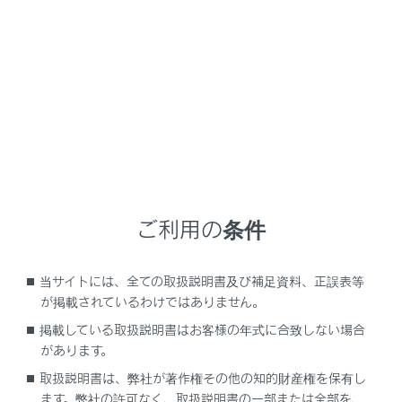
GX550 2025.11～
取扱説明書
運転する前に
ドアの開閉、ロックのしかた
バックドアガラス
バックドアガラスオープンスイッチを使ってバックドア
ご利用の条件
ガラスを開くことができます。
当サイトには、全ての取扱説明書及び補足資料、正誤表等
バックドアガラスの開け方
が掲載されているわけではありません。
掲載している取扱説明書はお客様の年式に合致しない場合
があります。
取扱説明書は、弊社が著作権その他の知的財産権を保有し
ます。弊社の許可なく、取扱説明書の一部または全部を、