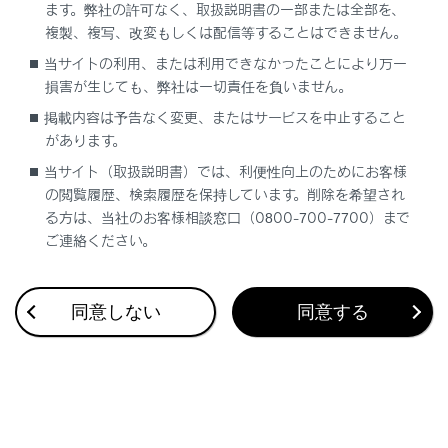
ます。弊社の許可なく、取扱説明書の一部または全部を、
複製、複写、改変もしくは配信等することはできません。
当サイトの利用、または利用できなかったことにより万一
合わせて見られているページ
損害が生じても、弊社は一切責任を負いません。
掲載内容は予告なく変更、またはサービスを中止すること
ユーザーカスタマイズ機能
があります。
メンテナンスデータ（指定燃料・オイル量など）
当サイト（取扱説明書）では、利便性向上のためにお客様
の閲覧履歴、検索履歴を保持しています。削除を希望され
フリー／オープンソースソフトウェア情報
る方は、当社のお客様相談窓口（0800-700-7700）まで
ご連絡ください。
このページは役に立ちましたか？
同意しない
同意する
はい
いいえ