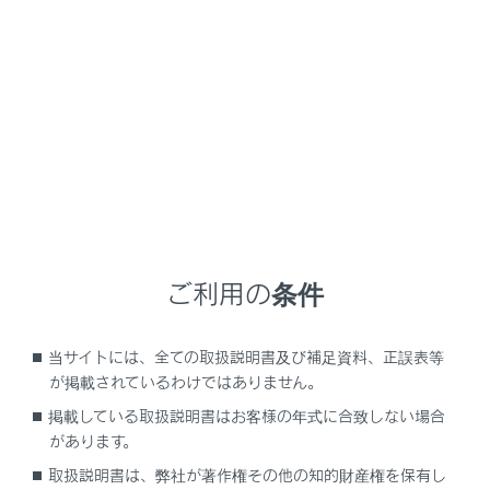
GX550 2025.11～
取扱説明書
車両情報
初期設定
初期設定が必要な項目
次の項目はバッテリーを再接続したり、メンテナンスを
ご利用の条件
行ったあとなどに、システムを正しく作動させるために
初期設定が必要です。
当サイトには、全ての取扱説明書及び補足資料、正誤表等
が掲載されているわけではありません。
設定が必要な項目
掲載している取扱説明書はお客様の年式に合致しない場合
があります。
取扱説明書は、弊社が著作権その他の知的財産権を保有し