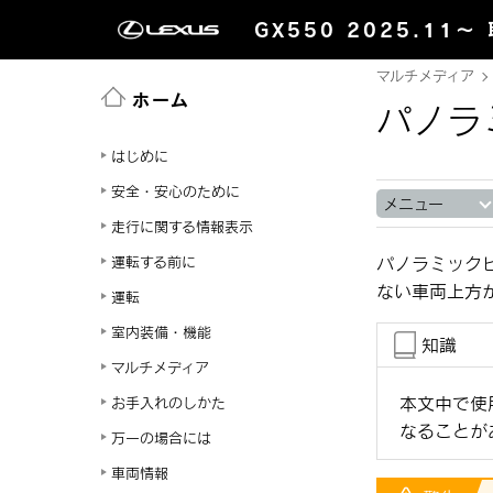
GX550 2025.11～
マルチメディア
ホーム
パノラ
はじめに
安全・安心のために
メニュー
走行に関する情報表示
運転する前に
パノラミック
ない車両上方
運転
室内装備・機能
知識
マルチメディア
本文中で使
お手入れのしかた
なることが
万一の場合には
車両情報