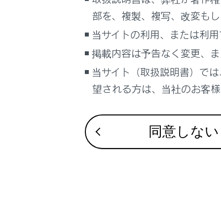
こんなときは
合わせて見ら
部を、複製、複写、改変もし
ドア（フロン
ブックマーク
当サイトの利用、または利用
電動ステップ
あとで読む
掲載内容は予告なく変更、ま
リヤシート
当サイト（取扱説明書）では
PDFで見る
車両
望される方は、当社のお客様相
マルチメディア
画面表示設定
同意しない
個人情報の取扱いについて
サイト利用について
お問い合わせ