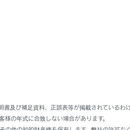
取扱説明書
ドアガラス・ムーンルーフの開閉
ルーフ
ッチでムーンルーフを開閉・チルトアップ／ダウンできます。
ーフを操作するには
明書及び補足資料、正誤表等が掲載されているわ
客様の年式に合致しない場合があります。
その他の知的財産権を保有します。弊社の許可な