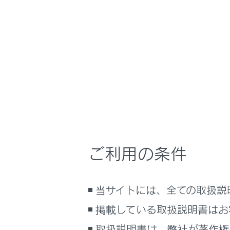
GX550 2025.11～
運転する前に
ホーム
ムーン
はじめに
安全・安心のために
走行に関する情報表示
運転する前に
頭上のスイ
運転
ご利用の条件
室内装備・機能
ムーンル
マルチメディア
当サイトには、全ての取扱説
お手入れのしかた
万一の場合には
掲載している取扱説明書はお
車両情報
取扱説明書は、弊社が著作権