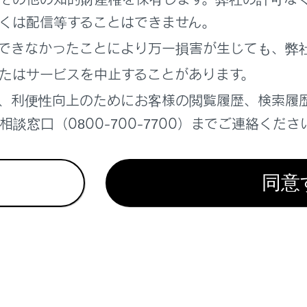
D
くは配信等することはできません。
ドセレクトスイッチ
できなかったことにより万一損害が生じても、弊
ズコントロール
たはサービスを中止することがあります。
、利便性向上のためにお客様の閲覧履歴、検索履
談窓口（0800-700-7700）までご連絡くださ
同意