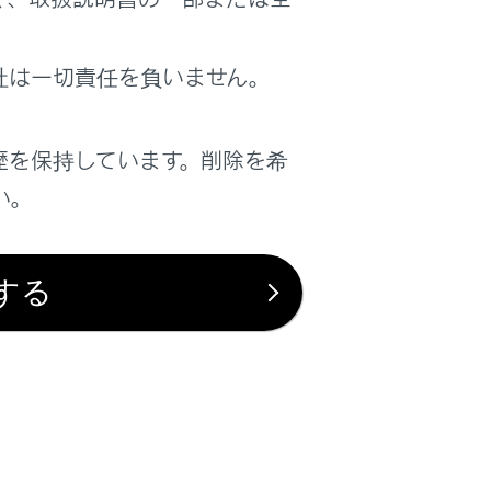
はい
いいえ
社は一切責任を負いません。
歴を保持しています。削除を希
い。
する