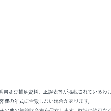
取扱説明書
かた
示レバー
かた
明書及び補足資料、正誤表等が掲載されているわ
客様の年式に合致しない場合があります。
れているページ
このページ
その他の知的財産権を保有します。弊社の許可な