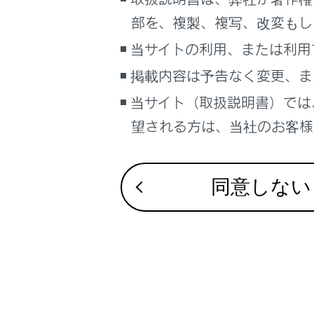
こんなときは
フルタイム4W
部を、複製、複写、改変もし
ドライブモー
ブックマーク
当サイトの利用、または利用
レーダークルー
あとで読む
掲載内容は予告なく変更、ま
当サイト（取扱説明書）では
PDFで見る
車両
望される方は、当社のお客様相
マルチメディア
画面表示設定
同意しない
個人情報の取扱いについて
サイト利用について
お問い合わせ