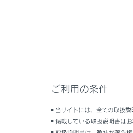
GX550 2025.11～
運転
運転のし
ホーム
方向指
はじめに
安全・安心のために
走行に関する情報表示
運転する前に
運転
操作のし
ご利用の条件
室内装備・機能
マルチメディア
当サイトには、全ての取扱説
お手入れのしかた
万一の場合には
掲載している取扱説明書はお
合わせて見ら
車両情報
取扱説明書は、弊社が著作権