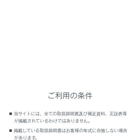
GX550 2025.11～
取扱説明書
運転
運転支援装置について
LTA（レーントレーシングアシ
スト）
メニュー
ご利用の条件
LTAの機能
当サイトには、全ての取扱説明書及び補足資料、正誤表等
システムのON／OFF を変更する
が掲載されているわけではありません。
掲載している取扱説明書はお客様の年式に合致しない場合
ディスプレイ表示とシステムの作動状況
があります。