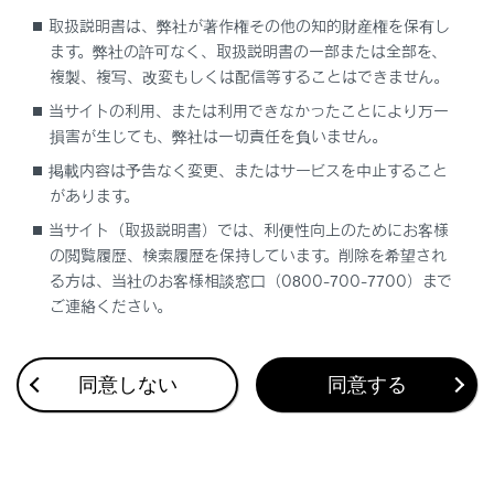
取扱説明書は、弊社が著作権その他の知的財産権を保有し
ます。弊社の許可なく、取扱説明書の一部または全部を、
複製、複写、改変もしくは配信等することはできません。
当サイトの利用、または利用できなかったことにより万一
損害が生じても、弊社は一切責任を負いません。
合わせて見られているページ
掲載内容は予告なく変更、またはサービスを中止すること
があります。
フルタイム4WD
当サイト（取扱説明書）では、利便性向上のためにお客様
の閲覧履歴、検索履歴を保持しています。削除を希望され
ドライブモードセレクトスイッチ
る方は、当社のお客様相談窓口（0800-700-7700）まで
レーダークルーズコントロール
ご連絡ください。
同意しない
同意する
このページは役に立ちましたか？
はい
いいえ