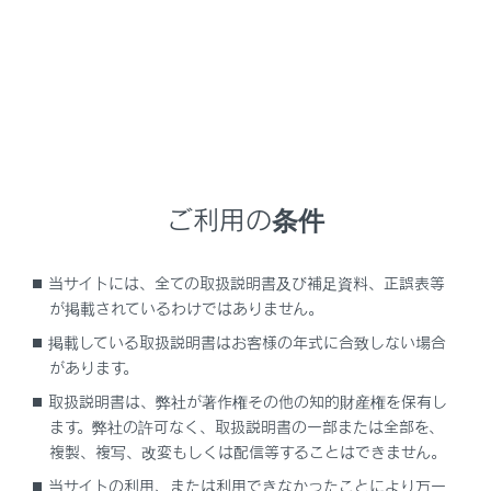
従ってください。
レクサスでは、より安全にお使いいただくために、レ
クサス純正チャイルドシートの使用を推奨していま
す。
レクサス純正チャイルドシートは、レクサス車のため
に作られたチャイルドシートです。レクサス販売店で
購入することができます。
ご利用の条件
目次
当サイトには、全ての取扱説明書及び補足資料、正誤表等
が掲載されているわけではありません。
知っておいていただきたいこと
掲載している取扱説明書はお客様の年式に合致しない場合
があります。
チャイルドシートを使用するときは
取扱説明書は、弊社が著作権その他の知的財産権を保有し
ます。弊社の許可なく、取扱説明書の一部または全部を、
シート位置別チャイルドシートの適合性につい
複製、複写、改変もしくは配信等することはできません。
て
当サイトの利用、または利用できなかったことにより万一