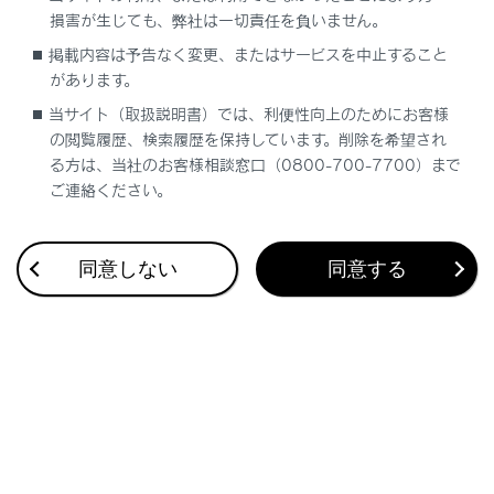
損害が生じても、弊社は一切責任を負いません。
チャイルドシートの取り付け方法
掲載内容は予告なく変更、またはサービスを中止すること
があります。
チャイルドシートをシートベルトで固定する
当サイト（取扱説明書）では、利便性向上のためにお客様
の閲覧履歴、検索履歴を保持しています。削除を希望され
る方は、当社のお客様相談窓口（0800-700-7700）まで
チャイルドシートをISOFIXロアアンカレッジ
で固定する
ご連絡ください。
トップテザーアンカレッジを使用する
同意しない
同意する
合わせて見られているページ
オートアラーム