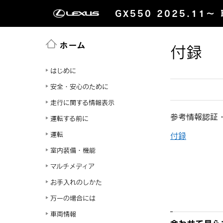
GX550 2025.11～
ホーム
付録
はじめに
安全・安心のために
走行に関する情報表示
参考情報
認証
運転する前に
運転
付録
室内装備・機能
マルチメディア
お手入れのしかた
万一の場合には
車両情報
合わせて見ら