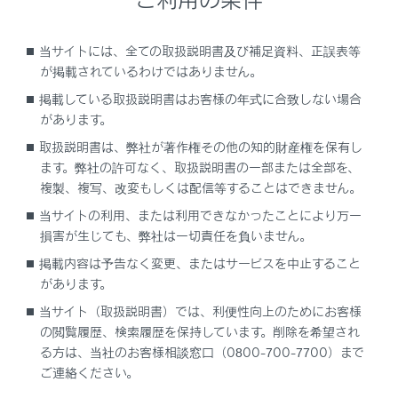
プラスサポートを使用するには
当サイトには、全ての取扱説明書及び補足資料、正誤表等
が掲載されているわけではありません。
急アクセル時加速抑制について
掲載している取扱説明書はお客様の年式に合致しない場合
があります。
急アクセル時加速抑制が作動したとき
取扱説明書は、弊社が著作権その他の知的財産権を保有し
ます。弊社の許可なく、取扱説明書の一部または全部を、
複製、複写、改変もしくは配信等することはできません。
交差点対向車注意喚起について
当サイトの利用、または利用できなかったことにより万一
損害が生じても、弊社は一切責任を負いません。
交差点対向車注意喚起が作動したとき
掲載内容は予告なく変更、またはサービスを中止すること
があります。
当サイト（取扱説明書）では、利便性向上のためにお客様
の閲覧履歴、検索履歴を保持しています。削除を希望され
る方は、当社のお客様相談窓口（0800-700-7700）まで
ご連絡ください。
合わせて見られているページ