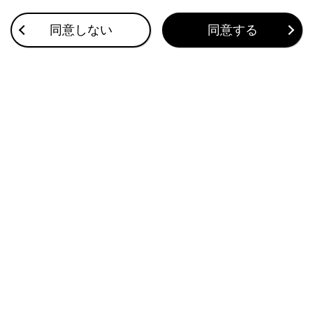
フルタイム4WD
同意しない
同意する
ドライブモードセレクトスイッチ
レーダークルーズコントロール
このページは役に立ちましたか？
はい
いいえ
ブックマーク
あとで読む