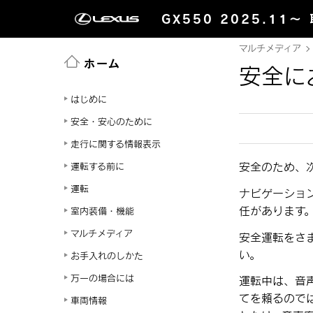
GX550 2025.11～
マルチメディア
ホーム
安全に
はじめに
安全・安心のために
走行に関する情報表示
安全のため、
運転する前に
運転
ナビゲーショ
任があります
室内装備・機能
マルチメディア
安全運転をさ
い。
お手入れのしかた
万一の場合には
運転中は、音
てを頼るので
車両情報