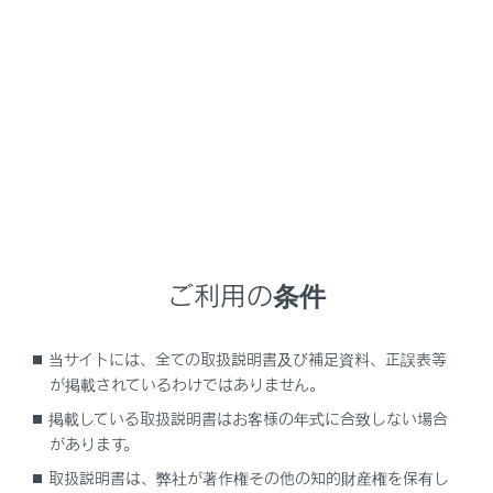
GX550 2025.11～
取扱説明書
お手入れのしかた
簡単な点検・部品交換
ヒューズの点検•交換
ランプがつかないときや電気系統の装置が働かないとき
ご利用の条件
は、ヒューズ切れが考えられます。ヒューズの点検を行
ってください。
当サイトには、全ての取扱説明書及び補足資料、正誤表等
が掲載されているわけではありません。
ヒューズの点検・交換をするには
掲載している取扱説明書はお客様の年式に合致しない場合
があります。
取扱説明書は、弊社が著作権その他の知的財産権を保有し