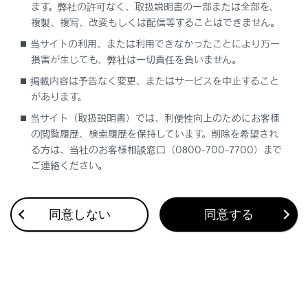
ます。弊社の許可なく、取扱説明書の一部または全部を、
複製、複写、改変もしくは配信等することはできません。
当サイトの利用、または利用できなかったことにより万一
合わせて見られているページ
損害が生じても、弊社は一切責任を負いません。
掲載内容は予告なく変更、またはサービスを中止すること
タイヤについて
があります。
電子キーの電池交換
当サイト（取扱説明書）では、利便性向上のためにお客様
の閲覧履歴、検索履歴を保持しています。削除を希望され
ボンネット
る方は、当社のお客様相談窓口（0800-700-7700）まで
ご連絡ください。
このページは役に立ちましたか？
同意しない
同意する
はい
いいえ