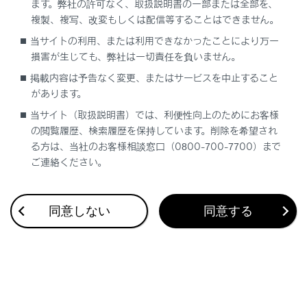
ます。弊社の許可なく、取扱説明書の一部または全部を、
め、排気ガスが車内に入ってこないことを確認
複製、複写、改変もしくは配信等することはできません。
してください。
当サイトの利用、または利用できなかったことにより万一
損害が生じても、弊社は一切責任を負いません。
降雪時や雪が積もった場所では、エンジンが作
掲載内容は予告なく変更、またはサービスを中止すること
動したままにしないでください。まわりに積も
があります。
った雪で排気ガスが滞留して、車内に侵入する
おそれがあります。
当サイト（取扱説明書）では、利便性向上のためにお客様
の閲覧履歴、検索履歴を保持しています。削除を希望され
排気管について
る方は、当社のお客様相談窓口（0800-700-7700）まで
ご連絡ください。
排気管は定期的に点検する必要があります。排気
管等の腐食などによる穴や亀裂、および継ぎ手部
の損傷、また、排気音の異常などに気付いた場合
同意しない
同意する
は、必ずレクサス販売店で点検を受けてくださ
い。