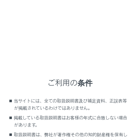
量の排気ガスが眠気を招き事故の原因となるほか、重
大な健康障害におよぶか、最悪の場合死亡につながる
おそれがあります。
走行中の留意事項
バックドアを閉じてください。
バックドアが閉じているのに車内で排気ガス臭が
するときは、ドアガラスを開けて空気を入れか
え、すみやかにレクサス販売店で点検整備を受け
てください。
ご利用の条件
駐車するとき
車庫内など換気が悪い場所や囲まれた場所で
当サイトには、全ての取扱説明書及び補足資料、正誤表等
が掲載されているわけではありません。
は、エンジンを停止してください。
掲載している取扱説明書はお客様の年式に合致しない場合
長時間エンジンが作動したままにしないでくだ
があります。
さい。
取扱説明書は、弊社が著作権その他の知的財産権を保有し
やむを得ないときは、開かれた場所に車を停