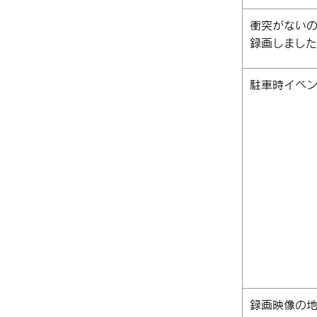
衝突がない
録画しまし
駐車時イベ
録画映像の