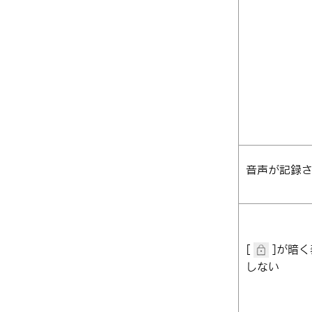
音声が記録
[‍
‍]
が暗く
しない