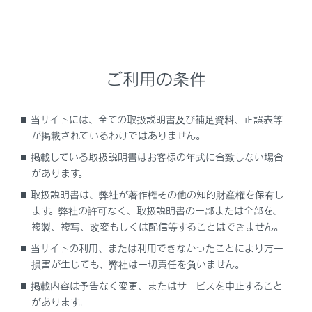
安全にお使いいただくために
アダプティブハイビームシステムを過信しないでく
ださい。運転者は常に自らの責任で周囲の状況を
把握し、安全運転を心がけ、必要に応じて手動で
ご利用の条件
ハイビームとロービームを切りかえてください。
アダプティブハイビームシステムの誤作動を
当サイトには、全ての取扱説明書及び補足資料、正誤表等
防ぐために
が掲載されているわけではありません。
システムをOFFにする必要があるとき：→
シ
掲載している取扱説明書はお客様の年式に合致しない場合
ステムをOFFにする必要があるとき
があります。
取扱説明書は、弊社が著作権その他の知的財産権を保有し
ます。弊社の許可なく、取扱説明書の一部または全部を、
複製、複写、改変もしくは配信等することはできません。
システムの制御
当サイトの利用、または利用できなかったことにより万一
損害が生じても、弊社は一切責任を負いません。
アダプティブハイビームシステムを使うには
掲載内容は予告なく変更、またはサービスを中止すること
があります。
手動制御に切りかえるには