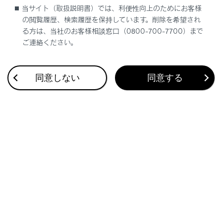
当サイト（取扱説明書）では、利便性向上のためにお客様
の閲覧履歴、検索履歴を保持しています。削除を希望され
一時的なロービームへの切りかえ
る方は、当社のお客様相談窓口（0800-700-7700）まで
ご連絡ください。
同意しない
同意する
合わせて見られているページ
フルタイム4WD
ドライブモードセレクトスイッチ
レーダークルーズコントロール
このページは役に立ちましたか？