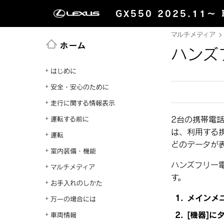
GX550 2025.11～
マルチメディア
ホーム
ハンズ
はじめに
安全・安心のために
走行に関する情報表示
2台の携帯電
運転する前に
は、利用する
運転
どのデータが
室内装備・機能
ハンズフリー
マルチメディア
す。
お手入れのしかた
メインメ
万一の場合には
[‍機器‍]
に
車両情報