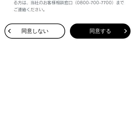
る方は、当社のお客様相談窓口（0800-700-7700）まで
ご連絡ください。
同意しない
同意する
合わせて見られているページ
電動ステップ
ドア（フロントドア・リヤドア）
リヤシート
このページは役に立ちましたか？
はい
いいえ