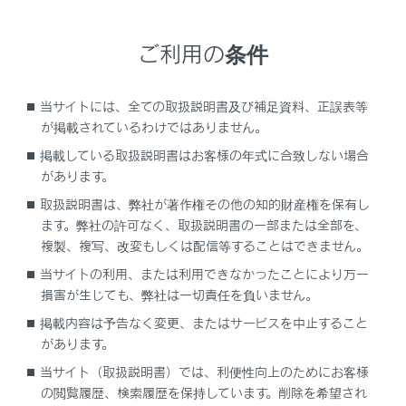
マイセッティングに登録した運転者ごとにドライビング
ご利用の条件
ポジションを自動で呼び出すことができます。（メモリ
ーコール機能）
当サイトには、全ての取扱説明書及び補足資料、正誤表等
マイセッティングについては、
マイセッティング
を参
が掲載されているわけではありません。
照してください。
掲載している取扱説明書はお客様の年式に合致しない場合
があります。
運転席への乗り降りをしやすくするには（パワ
取扱説明書は、弊社が著作権その他の知的財産権を保有し
ーイージーアクセスシステム）
ます。弊社の許可なく、取扱説明書の一部または全部を、
複製、複写、改変もしくは配信等することはできません。
ドライビングポジションを登録する／呼び出す
当サイトの利用、または利用できなかったことにより万一
には（ポジションメモリー）
損害が生じても、弊社は一切責任を負いません。
掲載内容は予告なく変更、またはサービスを中止すること
乗車時にドライビングポジションを自動で呼び
があります。
出すには（メモリーコール機能）
当サイト（取扱説明書）では、利便性向上のためにお客様
の閲覧履歴、検索履歴を保持しています。削除を希望され