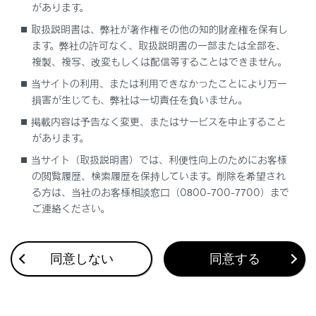
があります。
タコメーター表示エリア
取扱説明書は、弊社が著作権その他の知的財産権を保有し
ます。弊社の許可なく、取扱説明書の一部または全部を、
複製、複写、改変もしくは配信等することはできません。
当サイトの利用、または利用できなかったことにより万一
損害が生じても、弊社は一切責任を負いません。
掲載内容は予告なく変更、またはサービスを中止すること
合わせて見られているページ
があります。
当サイト（取扱説明書）では、利便性向上のためにお客様
ディスプレイの表示内容
の閲覧履歴、検索履歴を保持しています。削除を希望され
計器類
る方は、当社のお客様相談窓口（0800-700-7700）まで
ご連絡ください。
警告灯／表示灯
同意しない
同意する
このページは役に立ちましたか？