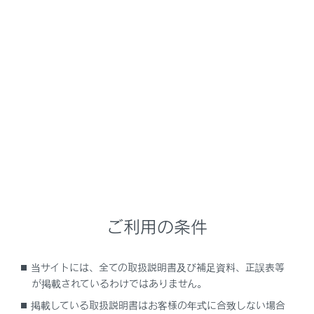
GX550 2025.11～
取扱説明書
走行に関する情報表示
計器の見方
ヘッドアップディスプレイ
メニュー
ヘッドアップディスプレイは、フロントウインドウガラ
スに運転支援システムの作動状況や走行に関するさまざ
まな情報を表示することができます。
ご利用の条件
ディスプレイの表示
当サイトには、全ての取扱説明書及び補足資料、正誤表等
が掲載されているわけではありません。
ヘッドアップディスプレイの使い方
掲載している取扱説明書はお客様の年式に合致しない場合