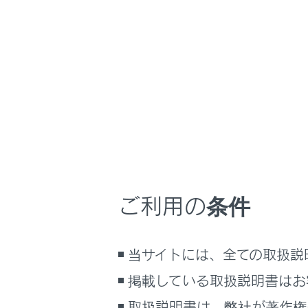
GX550 2025.11～
万一の場合には
ホーム
故障し
はじめに
安全・安心のために
走行に関する情報表示
故障のとき
運転する前に
運転
ご利用の条件
室内装備・機能
対処のし
マルチメディア
当サイトには、全ての取扱説
お手入れのしかた
万一の場合には
掲載している取扱説明書はお
車両情報
取扱説明書は、弊社が著作権