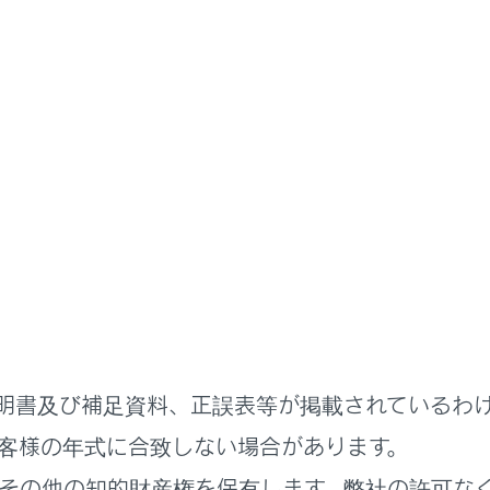
取扱説明書
まず初めに
たときは
はすみやかに次の指示に従ってください。
かた
明書及び補足資料、正誤表等が掲載されているわ
客様の年式に合致しない場合があります。
その他の知的財産権を保有します。弊社の許可な