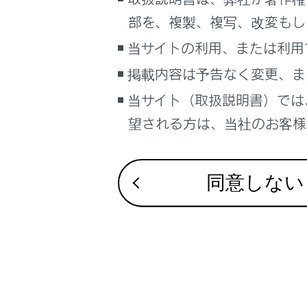
こんなときは
合わせて見ら
部を、複製、複写、改変もし
警告灯がつい
ブックマーク
当サイトの利用、または利用
パンクしたと
あとで読む
掲載内容は予告なく変更、ま
バッテリーが
当サイト（取扱説明書）では
PDFで見る
車両
望される方は、当社のお客様相
マルチメディア
画面表示設定
同意しない
個人情報の取扱いについて
サイト利用について
お問い合わせ