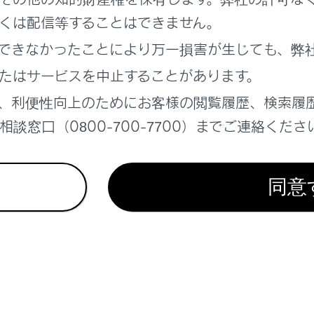
れているページ
このページ
くは配信等することはできません。
たときは
できなかったことにより万一損害が生じても、弊
きは
たはサービスを中止することがあります。
あがったときは
、利便性向上のためにお客様の閲覧履歴、検索履
談窓口（0800-700-7700）までご連絡くださ
同意