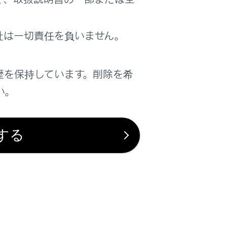
は役に立ちましたか？
社は一切責任を負いません。
はい
いいえ
歴を保持しています。削除を希
い。
する