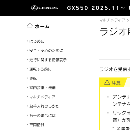
GX550 2025.11～
マルチメディア
ホーム
ラジオ
はじめに
安全・安心のために
走行に関する情報表示
ラジオを受信
運転する前に
運転
注意
室内装備・機能
アンテ
マルチメディア
ンテナ
お手入れのしかた
リヤク
万一の場合には
音）が
車両情報
金属