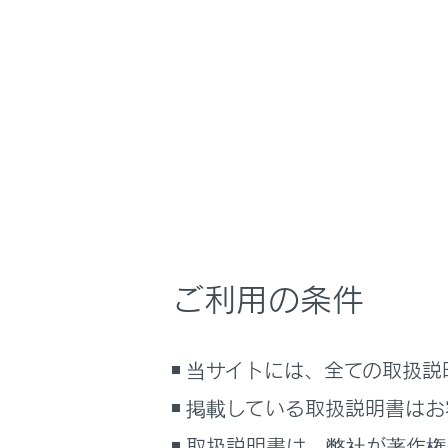
GX550 2025.11～
運転する前に
ホーム
パワー
はじめに
安全・安心のために
メニュー
走行に関する情報表示
運転する前に
運転
ドアガラ
ご利用の条件
室内装備・機能
マルチメディア
誤操作を
当サイトには、全ての取扱説
お手入れのしかた
万一の場合には
掲載している取扱説明書はお
車両情報
取扱説明書は、弊社が著作権