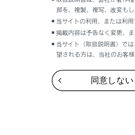
こんなときは
部を、複製、複写、改変もし
合わせて見ら
ブックマーク
当サイトの利用、または利用
電動ステップ
あとで読む
掲載内容は予告なく変更、ま
ドア（フロン
当サイト（取扱説明書）では
PDFで見る
リヤシート
車両
望される方は、当社のお客様相
マルチメディア
画面表示設定
同意しない
個人情報の取扱いについて
サイト利用について
お問い合わせ