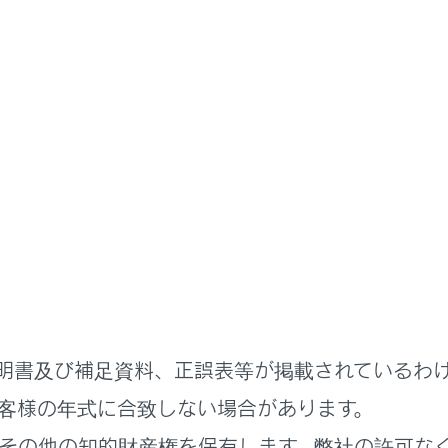
取扱説明書
ドアガラス・ムーンルーフの開閉
ウインドウ
スを開閉するには
防止するには（ウインドウロックスイッチ）
明書及び補足資料、正誤表等が掲載されているわ
客様の年式に合致しない場合があります。
その他の知的財産権を保有します。弊社の許可な