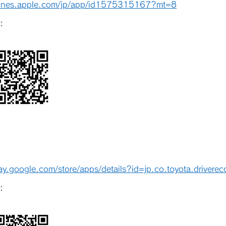
itunes.apple.com/jp/app/id1575315167?mt=8
：
lay.google.com/store/apps/details?id=jp.co.toyota.driverec
：