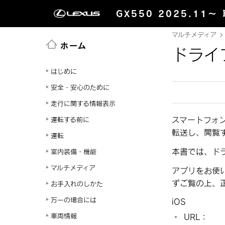
GX550 2025.11～
マルチメディア
ホーム
ドライ
はじめに
安全・安心のために
走行に関する情報表示
スマートフォ
運転する前に
転送し、閲覧
運転
本書では、ド
室内装備・機能
マルチメディア
アプリをお使
ずご覧の上、
お手入れのしかた
万一の場合には
iOS
車両情報
URL：