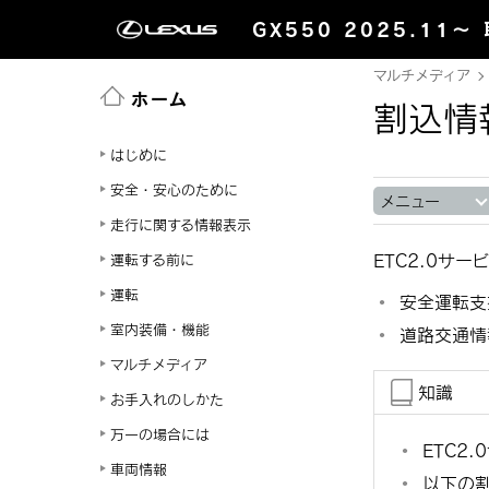
GX550 2025.11～
マルチメディア
ホーム
割込情
はじめに
安全・安心のために
メニュー
走行に関する情報表示
ETC2.0サ
運転する前に
運転
安全運転支
室内装備・機能
道路交通情
マルチメディア
知識
お手入れのしかた
万一の場合には
ETC2
車両情報
以下の