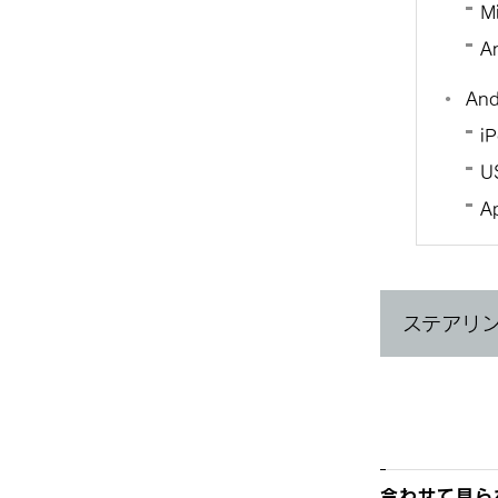
Mi
A
An
i
U
A
ステアリ
合わせて見ら