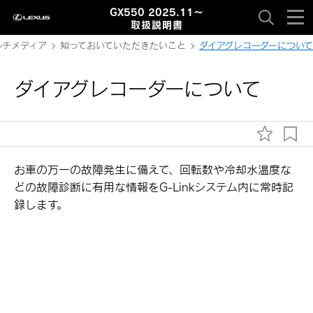
GX550 2025.11～
取扱説明書
ルチメディア
知っておいていただきたいこと
ダイアグレコーダーについて
ダイアグレコーダーについて
お車の万一の故障発生に備えて、回転数や冷却水温度な
どの故障診断に有用な情報をG-Linkシステム内に常時記
録します。