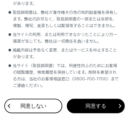
があります。
センサーの種類
取扱説明書は、弊社が著作権その他の知的財産権を保有し
ます。弊社の許可なく、取扱説明書の一部または全部を、
複製、複写、改変もしくは配信等することはできません。
当サイトの利用、または利用できなかったことにより万一
損害が生じても、弊社は一切責任を負いません。
掲載内容は予告なく変更、またはサービスを中止すること
合わせて見られているページ
があります。
当サイト（取扱説明書）では、利便性向上のためにお客様
フルタイム4WD
の閲覧履歴、検索履歴を保持しています。削除を希望され
る方は、当社のお客様相談窓口（0800-700-7700）まで
ドライブモードセレクトスイッチ
ご連絡ください。
レーダークルーズコントロール
同意しない
同意する
このページは役に立ちましたか？