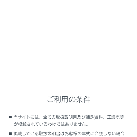
GX550 2025.11～
取扱説明書
運転
運転支援装置について
パーキングサポートブレーキ
（後方接近車両）
メニュー
後側方レーダーセンサーで自車の右後方または左後方か
ら接近している車両を検知し、システムが衝突の危険性
ご利用の条件
があると判断した場合にブレーキ制御をすることで、接
近車両への衝突を緩和し衝突被害軽減に寄与します。
当サイトには、全ての取扱説明書及び補足資料、正誤表等
が掲載されているわけではありません。
システム作動例
掲載している取扱説明書はお客様の年式に合致しない場合