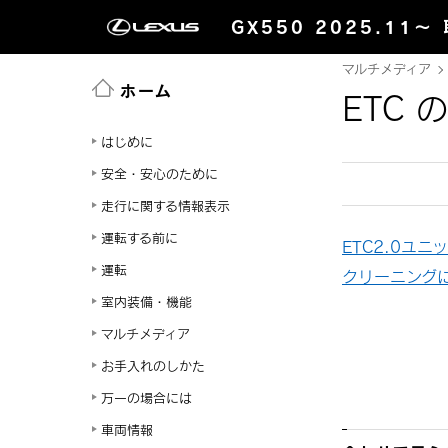
GX550 2025.11～
マルチメディア
ホーム
ETC 
はじめに
安全・安心のために
走行に関する情報表示
運転する前に
ETC2.0ユ
運転
クリーニング
室内装備・機能
マルチメディア
お手入れのしかた
万一の場合には
車両情報